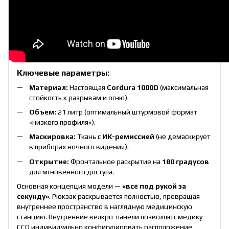
Ключевые параметры:
Материал:
Настоящая
Cordura 1000D
(максимальная
стойкость к разрывам и огню).
Объем:
21 литр (оптимальный штурмовой формат
«низкого профиля»).
Маскировка:
Ткань с
ИК-ремиссией
(не демаскирует
в приборах ночного видения).
Открытие:
Фронтальное раскрытие на
180 градусов
для мгновенного доступа.
Основная концепция модели —
«все под рукой за
секунду»
. Рюкзак раскрывается полностью, превращая
внутреннее пространство в наглядную медицинскую
станцию. Внутренние велкро-панели позволяют медику
ССО индивидуально конфигурировать расположение