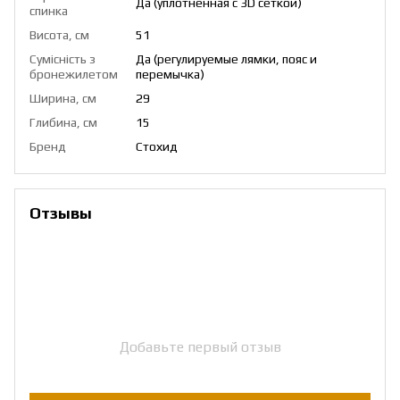
Да (уплотненная с 3D сеткой)
спинка
Висота, см
51
Сумісність з
Да (регулируемые лямки, пояс и
бронежилетом
перемычка)
Ширина, см
29
Глибина, см
15
Бренд
Стохид
Отзывы
Добавьте первый отзыв