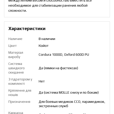
между легким весом и способностью вместить все
необходимое для стабилизации ранения любой
сложности.
Характеристики
Наличие
В наличии
Цвет
Койот
Матеріал
Cordura 1000D, Oxford 600D PU
виробу
Система
швидкого
Да (лямки на фастексах)
скидання
З гідратором у
Нет
комплекті
Кріплення для
Да (система MOLLE снизу и по бокам)
ношів
Призначення
Для боевых медиков ССО, парамедиков,
экстренных служб
Каркасна