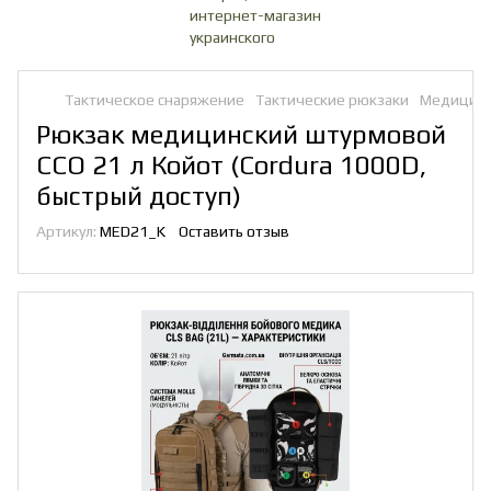
Тактическое снаряжение
Тактические рюкзаки
Медицинс
Рюкзак медицинский штурмовой
ССО 21 л Койот (Cordura 1000D,
быстрый доступ)
Артикул:
MED21_K
Оставить отзыв