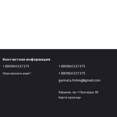
Контактная информация
+380964337375
+380964337375
+380964337375
Перезвонить вам?
garmata.fishing@gmail.com
Харьков, пр-т Проскуры 3В
Карта проезда