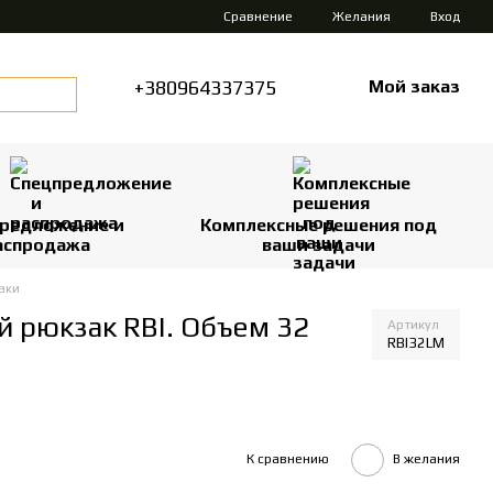
Сравнение
Желания
Вход
+380964337375
Мой заказ
редложение и
Комплексные решения под
аспродажа
ваши задачи
аки
 рюкзак RBI. Объем 32
Артикул
RBI32LM
К сравнению
В желания