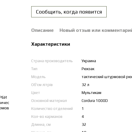
Сообщить, когда появится
Описание
Новый отзыв или комментари
Характеристики
Страна производитель
Украина
Тип
Рюкзак
Модель
тактический штурмовой рю
Об'єм літрів
32 л
Цвет
Мультикам
Основной материал
Cordura 1000D
Количество отделений
1
Кол-во карманов
4
Длинна, см
32