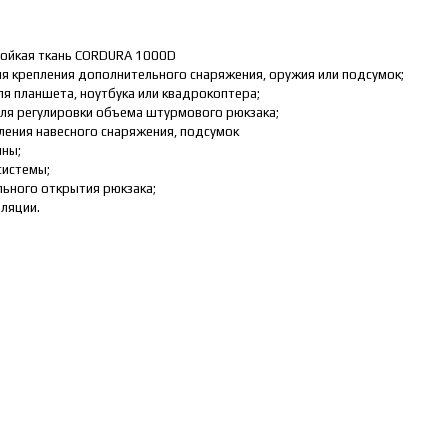
тойкая ткань CORDURA 1000D
для крепления дополнительного снаряжения, оружия или подсумок;
ля планшета, ноутбука или квадрокоптера;
ля регулировки объема штурмового рюкзака;
епления навесного снаряжения, подсумок
ины;
системы;
льного открытия рюкзака;
иляции.