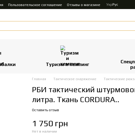
Укр
Рус
ия
Пользовательское соглашение
Отзывы о магазине
Спецп
ыбалки
Туризм и кемпинг
р
Главная
Тактическое снаряжение
Тактические рюкз
РБИ тактический штурмовой
литра. Ткань CORDURA..
Оставить отзыв
1 750 грн
Нет в наличии