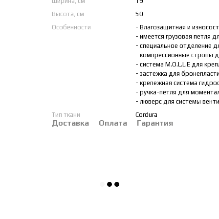
Ширина, см
19
Высота, см
50
Особенности
- Влагозащитная и износос
- имеется грузовая петля 
- специальное отделение д
- компрессионные стропы д
- система M.O.L.L.E для кр
- застежка для бронепласт
- крепежная система гидро
- ручка-петля для момента
- люверс для системы вент
Тип ткани
Cordura
Доставка
Оплата
Гарантия