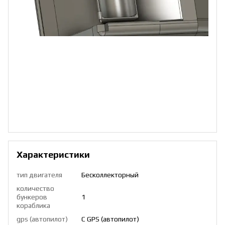
Характеристики
тип двигателя
Бесколлекторный
количество
бункеров
1
кораблика
gps (автопилот)
С GPS (автопилот)