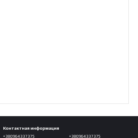
Контактная информация
+380964337375
+380964337375