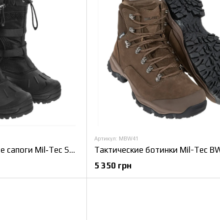
Артикул: MBW41
Тактические зимние сапоги Mil‑Tec Snow Boots утеплённые, размер 46
5 350 грн