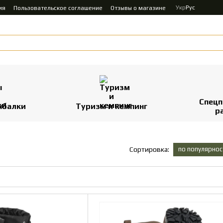
Укр
Рус
ия
Пользовательское соглашение
Отзывы о магазине
Спецп
ыбалки
Туризм и кемпинг
р
по популярнос
Сортировка: