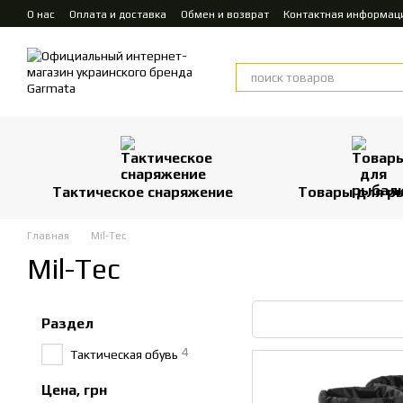
Перейти к основному контенту
О нас
Оплата и доставка
Обмен и возврат
Контактная информац
Тактическое снаряжение
Товары для р
Главная
Mil-Tec
Mil-Tec
Раздел
4
Тактическая обувь
Цена, грн