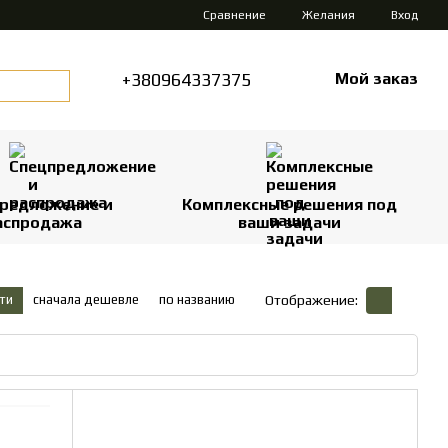
Сравнение
Желания
Вход
+380964337375
Мой заказ
редложение и
Комплексные решения под
аспродажа
ваши задачи
ти
сначала дешевле
по названию
Отображение: