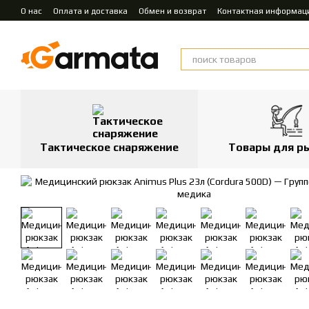
Перейти к основному контенту
О нас
Оплата и доставка
Обмен и возврат
Контактная информац
Тактическое снаряжение
Товары для р