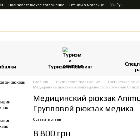
Укр
Рус
ия
Пользовательское соглашение
Отзывы о магазине
Спецп
ыбалки
Туризм и кемпинг
р
Главная
Тактическое снаряжение
Тактические рюкз
Медицинские рюкзаки и эвакуационное снаряжение UTactic
Медицинский рюкзак Animus
Групповой рюкзак медика
Оставить отзыв
8 800 грн