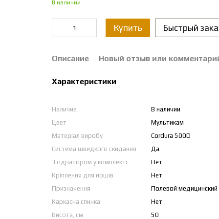
В наличии
Купить
Быстрый зака
Описание
Новый отзыв или комментари
Характеристики
Наличие
В наличии
Цвет
Мультикам
Матеріал виробу
Cordura 500D
Система швидкого скидання
Да
З гідратором у комплекті
Нет
Кріплення для ношів
Нет
Призначення
Полевой медицинский
Каркасна спинка
Нет
Висота, см
50