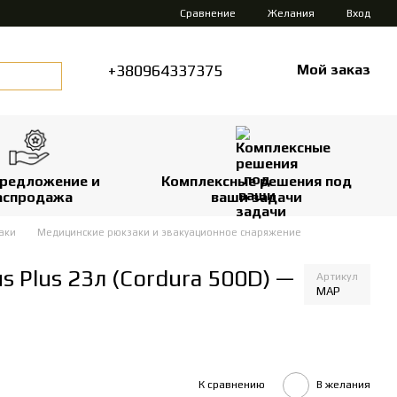
Сравнение
Желания
Вход
+380964337375
Мой заказ
редложение и
Комплексные решения под
аспродажа
ваши задачи
аки
Медицинские рюкзаки и эвакуационное снаряжение
 Plus 23л (Cordura 500D) —
Артикул
MAP
К сравнению
В желания