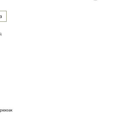
з
й
 рюкзак