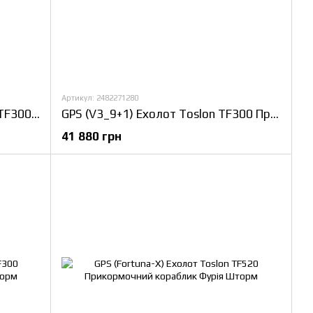
Артикул: 2482271280
GPS (MaxiCortex) Ехолот Toslon TF300 Прикормочний кораблик Фурія Шторм
GPS (V3_9+1) Ехолот Toslon TF300 Прикормочний кораблик Фурія Шторм
41 880 грн