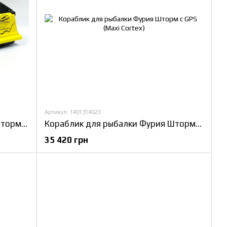
Артикул: 1401314023
Кораблик для рыбалки Фурия Шторм с GPS автопилот (V3_9+1)
Кораблик для рыбалки Фурия Шторм с GPS (Maxi Cortex)
35 420 грн