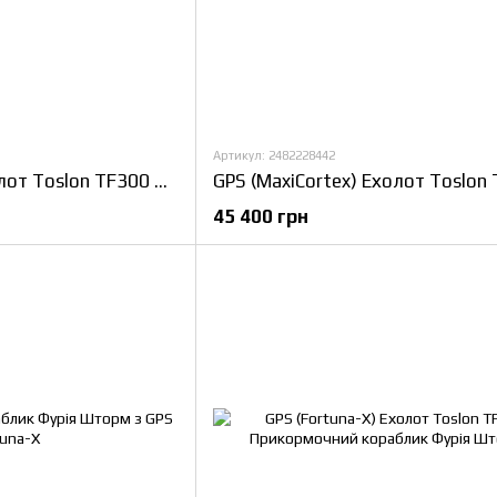
Артикул: 2482228442
GPS Cortex 6+1 Ехолот Toslon TF300 Прикормочний кораблик Фурія Шторм
45 400 грн