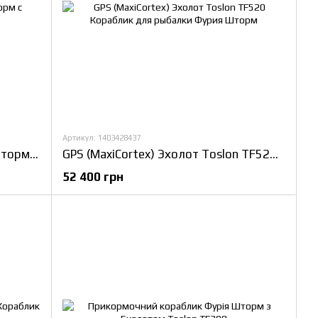
Артикул: 1403428437
Кораблик для рыбалки Фурия Шторм с Эхолотом Toslon TF520
GPS (MaxiCortex) Эхолот Toslon TF520 Кораблик для рыбалки Фурия Шторм
52 400 грн