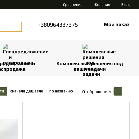
Сравнение
Желания
Вход
+380964337375
Мой заказ
редложение и
Комплексные решения под
аспродажа
ваши задачи
ти
сначала дешевле
по названию
Отображение: