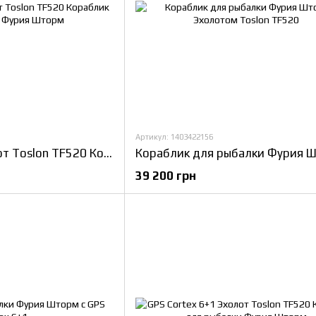
Артикул: 1403422156
GPS (V3_9+1) Эхолот Toslon TF520 Кораблик для рыбалки Фурия Шторм
39 200 грн