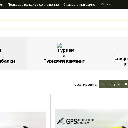
Укр
Рус
ия
Пользовательское соглашение
Отзывы о магазине
Спецп
ыбалки
Туризм и кемпинг
р
по популярнос
Сортировка: