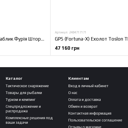
Артикул: 2484717171
Прикормочний кораблик Фурія Шторм з GPS Fortuna-X
47 160 грн
Каталог
Клиентам
Тактическое снаряжение
Вход в личный кабинет
Товары для рыбалки
О нас
Туризм и кемпинг
Оплата и доставка
Спецпредложение и
Обмен и возврат
распродажа
Контактная информация
Комплексные решения под
Пользовательское соглашение
ваши задачи
Отзывы о магазине