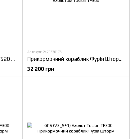
Артикул: 2479336176
GPS Cortex 6+1 Эхолот Toslon TF520 Кораблик для рыбалки Фурия Шторм
Прикормочний кораблик Фурія Шторм з Ехолотом Toslon TF300
32 200 грн