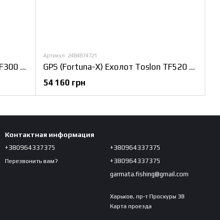
Артикул: 2484874721
GPS (Fortuna-X) Ехолот Toslon TF300 Прикормочний кораблик Фурія Шторм
GPS (Fortuna-X) Ехолот Toslon TF520 Прикормочний кораблик Фурія Шторм
54 160 грн
Контактная информация
+380964337375
+380964337375
+380964337375
Перезвонить вам?
garmata.fishing@gmail.com
Харьков, пр-т Проскуры 3В
Карта проезда