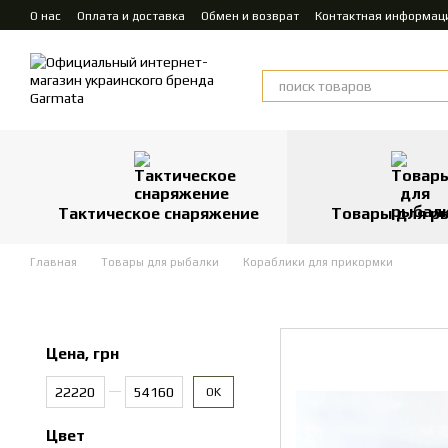
Перейти к основному контенту
О нас
Оплата и доставка
Обмен и возврат
Контактная информац
Тактическое снаряжение
Товары для р
Главная
Товары для рыбалки
Кораблики для прикормки
Цена, грн
От Цена, грн
До Цена, грн
OK
Цвет