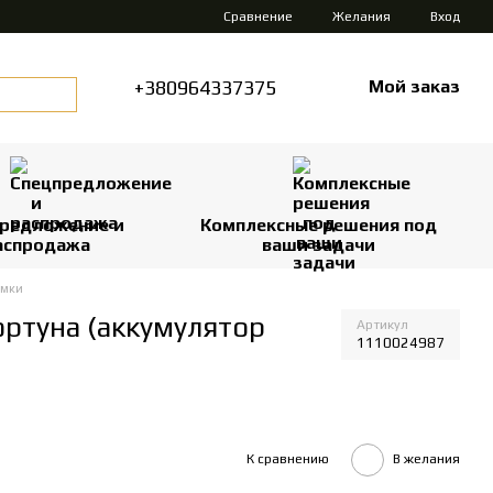
Сравнение
Желания
Вход
+380964337375
Мой заказ
редложение и
Комплексные решения под
аспродажа
ваши задачи
рмки
ртуна (аккумулятор
Артикул
1110024987
К сравнению
В желания