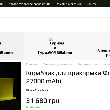
Укр
Рус
ия
Пользовательское соглашение
Отзывы о магазине
Спецп
ыбалки
Туризм и кемпинг
р
Главная
Товары для рыбалки
Кораблики для прико
Кораблик для прикормки Фо
27000 mAh)
Оставить отзыв
31 680 грн
В наличии