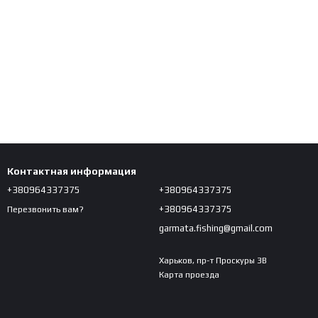
Контактная информация
+380964337375
+380964337375
+380964337375
Перезвонить вам?
garmata.fishing@gmail.com
Харьков, пр-т Проскуры 3В
Карта проезда