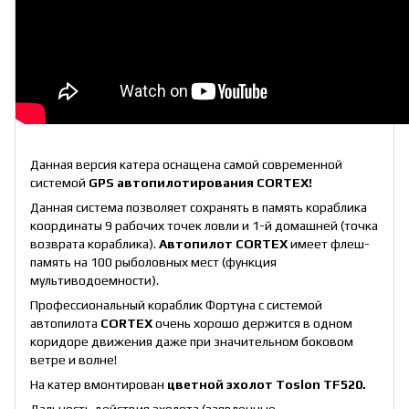
Данная версия катера оснащена самой современной
системой
GPS автопилотирования CORTEX!
Данная система позволяет сохранять в память кораблика
координаты 9 рабочих точек ловли и 1-й домашней (точка
возврата кораблика).
Автопилот CORTEX
имеет флеш-
память на 100 рыболовных мест (функция
мультиводоемности).
Профессиональный кораблик Фортуна с системой
автопилота
CORTEX
очень хорошо держится в одном
коридоре движения даже при значительном боковом
ветре и волне!
На катер вмонтирован
цветной эхолот Toslon TF520.
Дальность действия эхолота (заявленные