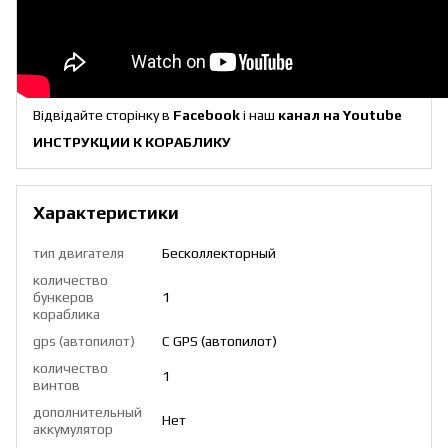
Відвідайте сторінку в
Facebook
і наш
канал на Youtube
ИНСТРУКЦИИ К КОРАБЛИК
У
Характеристики
тип двигателя
Бесколлекторный
количество
бункеров
1
кораблика
gps (автопилот)
С GPS (автопилот)
количество
1
винтов
дополнительный
Нет
аккумулятор