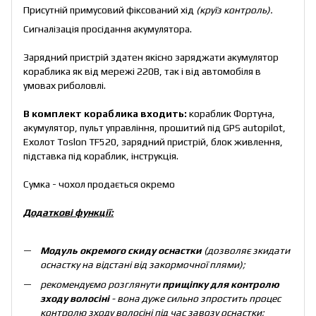
Присутній примусовий фіксований хід
(круїз контроль).
Сигналізація просідання акумулятора.
Зарядний пристрій здатен якісно заряджати акумулятор
кораблика як від мережі 220В, так і від автомобіля в
умовах риболовлі.
В комплект кораблика входить:
кораблик Фортуна,
акумулятор, пульт управління, прошитий під GPS autopilot,
Ехолот Toslon TF520, зарядний пристрій, блок живлення,
підставка під кораблик, інструкція.
Сумка - чохол
продається окремо
Додаткові функції:
Модуль окремого скиду оснастки
(дозволяє зкидати
оснастку на відстані від закормочної плями);
рекомендуємо розглянути
прищіпку для контролю
зходу волосіні
- вона дуже сильно зпростить процес
контролю зходу волосіні під час завозу оснастки;