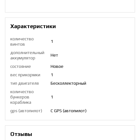
Характеристики
количество
1
винтов
дополнительный
Нет
аккумулятор
состояние
Новое
вес прикормки
1
тип двигателя
Бесколлекторный
количество
бункеров
1
кораблика
gps (автопилот)
С GPS (автопилот)
Отзывы