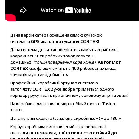
Дана версій катера оснащена самою сучасною
системою
GPS автопілотування CORTEX
!
Дана система дозволяє зберігати в пам'ять кораблика
координати 9-ти робочих точок лову та 1-ї
домашньої
(точки повернення кораблика)
.
Автопілот
CORTEX
має флеш-пам'ять на 100 риболовних місць
(функція мультиводоймості).
Професійний кораблик Фортуна з системою
автопілоту
CORTEX
дуже добре тримається одного
коридору руху навіть при значному боковому вітрі та хвилі!
На кораблик вмонтовано чорно-білий ехолот Toslon
TF300.
Дальність дії ехолота (заявлена виробником) - до 180 м.
Корпус кораблика виготовлений зі скловолокна і
спеціального гелькоута, тобто
повністю стійкий до
ультрафіолетових променів
, дуже міцний і