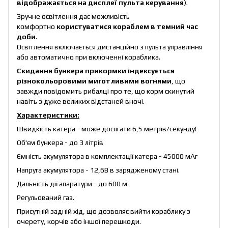
відображається на дисплеї пульта керування
).
Зручне освітлення дає можливість
комфортно
користуватися кораблем в темний час
доби
.
Освітлення включається дистанційно з пульта управління
або автоматично при включенні кораблика.
Скидання бункера прикормки індексується
різнокольоровими миготливими вогнями
, що
завжди повідомить рибалці про те, що корм скинутий
навіть з дуже великих відстаней вночі.
Характеристики:
Швидкість катера - може досягати 6,5 метрів/секунду!
Об'єм бункера - до 3 літрів
Ємність акумулятора в комплектації катера - 45000 мАг
Напруга акумулятора - 12,6В в зарядженому стані.
Дальність дії апаратури - до 600 м
Регульований газ.
Присутній задній хід, що дозволяє вийти кораблику з
очерету, корчів або іншої перешкоди.