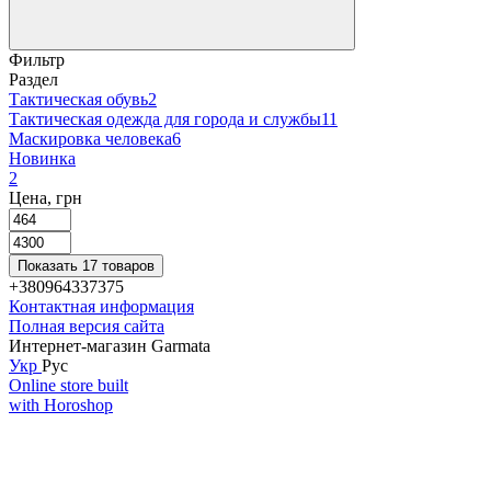
Фильтр
Раздел
Тактическая обувь
2
Тактическая одежда для города и службы
11
Маскировка человека
6
Новинка
2
Цена, грн
Показать 17 товаров
+380964337375
Контактная информация
Полная версия сайта
Интернет-магазин Garmata
Укр
Рус
Online store built
with Horoshop