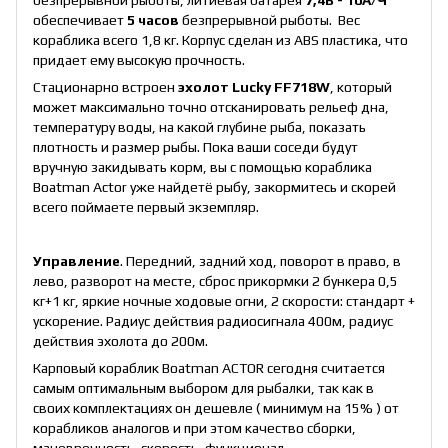
обеспечивает
5 часов
безпрерывной рыботы. Вес
кораблика всего 1,8 кг. Корпус сделан из ABS пластика, что
придает ему высокую прочность.
Стационарно встроен
эхолот Lucky FF718W
, который
может максимально точно отсканировать рельеф дна,
температуру воды, на какой глубине рыба, показать
плотность и размер рыбы. Пока ваши соседи будут
вручную закидывать корм, вы с помощью кораблика
Boatman Actor уже найдетё рыбу, закормитесь и скорей
всего поймаете первый экземпляр.
Управление
. Передний, задний ход, поворот в право, в
лево, разворот на месте, сброс прикормки 2 бункера 0,5
кг+1 кг, яркие ночные ходовые огни, 2 скорости: стандарт +
ускорение. Радиус действия радиосигнала 400м, радиус
действия эхолота до 200м.
Карповый кораблик Boatman ACTOR сегодня считается
самым оптимальным выбором для рыбалки, так как в
своих комплектациях он дешевле ( минимум на 15% ) от
корабликов аналогов и при этом качество сборки,
маневренность, скорость, функционал