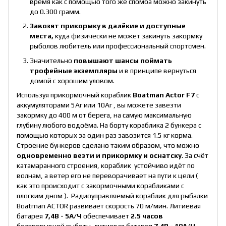
время как с помощью того же спомба можно закинуть
до 0.300 грамм.
Завозят прикормку в далёкие и доступные
места,
куда физически не может закинуть закормку
рыболов любитель или профессиональный спортсмен.
Значительно
повышают шансы поймать
трофейные экземпляры
и в принципе вернуться
домой с хорошим уловом.
Используя прикормочный кораблик
Вoatman Actor F7
c
аккумуляторами 5Aг или 10Aг , вы можете завезти
закормку до 400 м от берега, на самую максимальную
глубину любого водоёма. На борту кораблика 2 бункера с
помощью которых за один раз завозится 1.5 кг корма.
Строение бункеров сделано таким образом, что можно
одновременно везти и прикормку и оснатску
. За счёт
катамаранного строения, кораблик устойчиво идёт по
волнам, а ветер его не переворачивает на пути к цели (
как это происходит с закормочными корабликами с
плоским дном ). Радиоуправляемый кораблик для рыбалки
Boatman ACTOR развивает скорость 70 м/мин. Литиевая
батарея
7,4В - 5А/Ч
обеспечивает
2.5 часов
безпрерывной рыботы, литиевая батарея
7,4В - 10А/Ч