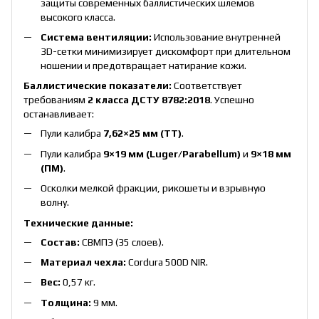
защиты современных баллистических шлемов
высокого класса.
Система вентиляции:
Использование внутренней
3D-сетки минимизирует дискомфорт при длительном
ношении и предотвращает натирание кожи.
Баллистические показатели:
Соответствует
требованиям
2 класса ДСТУ 8782:2018
. Успешно
останавливает:
Пули калибра
7,62×25 мм (ТТ)
.
Пули калибра
9×19 мм (Luger/Parabellum)
и
9×18 мм
(ПМ)
.
Осколки мелкой фракции, рикошеты и взрывную
волну.
Технические данные:
Состав:
СВМПЭ (35 слоев).
Материал чехла:
Cordura 500D NIR.
Вес:
0,57 кг.
Толщина:
9 мм.