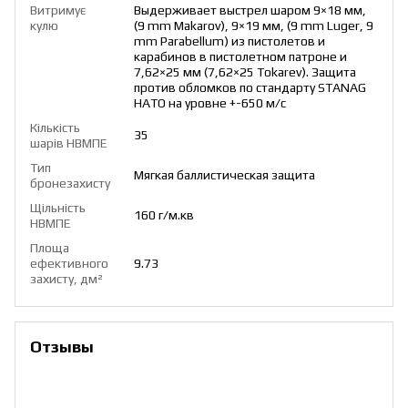
Витримує
Выдерживает выстрел шаром 9×18 мм,
кулю
(9 mm Makarov), 9×19 мм, (9 mm Luger, 9
mm Parabellum) из пистолетов и
карабинов в пистолетном патроне и
7,62×25 мм (7,62×25 Tokarev). Защита
против обломков по стандарту STANAG
НАТО на уровне +-650 м/с
Кількість
35
шарів НВМПЕ
Тип
Мягкая баллистическая защита
бронезахисту
Щільність
160 г/м.кв
НВМПЕ
Площа
ефективного
9.73
захисту, дм²
Отзывы