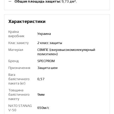
Общая площадь защиты:
9,73 дм².
Характеристики
Країна
Украина
виробник
Клас захисту
2 класс защиты
Матеріал
СВМПЕ (сверхвысокомолекулярный
полиэтилен)
Бренд
SPECPROM
Призначення
Защита шеи
Вага
балістичного
0,57
пакета (кг)
Товщина
балістичного
9мм
пакету
NATO STANAG
650м/с
V-50