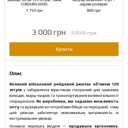
CORDURA 600D.
окремі розміри)
1 750 грн
800 грн
3 000 грн
3 050 грн
Купити
Опис
Великий військовий рейдовий рюкзак об'ємом 120
літрів
у забарвленні мультикам створений для тривалих
виходів, марш-кидків та транспортування великої кількості
спорядження.
Як виробники, ми надаємо можливість
опту
та врахували всі потребами бійців на передовій, тому
цей рюкзак забезпечує максимальну витривалість в
екстремальних умовах.
Основна перевага моделі —
продумана ергономіка
.