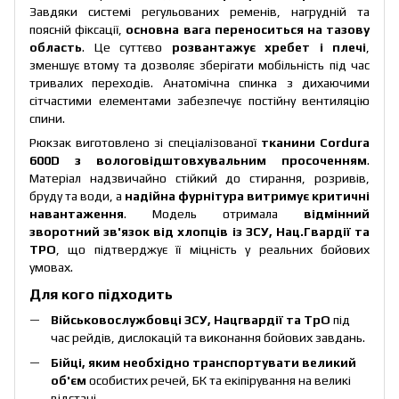
Завдяки системі регульованих ременів, нагрудній та
поясній фіксації,
основна вага переноситься на тазову
область
. Це суттєво
розвантажує хребет і плечі
,
зменшує втому та дозволяє зберігати мобільність під час
тривалих переходів. Анатомічна спинка з дихаючими
сітчастими елементами забезпечує постійну вентиляцію
спини.
Рюкзак виготовлено зі спеціалізованої
тканини Cordura
600D з вологовідштовхувальним просоченням
.
Матеріал надзвичайно стійкий до стирання, розривів,
бруду та води, а
надійна фурнітура витримує критичні
навантаження
. Модель отримала
відмінний
зворотний зв'язок від хлопців із ЗСУ, Нац.Гвардії та
ТРО
, що підтверджує її міцність у реальних бойових
умовах.
Для кого підходить
Військовослужбовці ЗСУ, Нацгвардії та ТрО
під
час рейдів, дислокацій та виконання бойових завдань.
Бійці, яким необхідно транспортувати великий
об'єм
особистих речей, БК та екіпірування на великі
відстані.