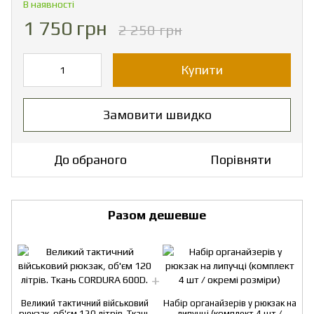
В наявності
1 750 грн
2 250 грн
Купити
Замовити швидко
До обраного
Порівняти
Разом дешевше
Великий тактичний військовий
Набір органайзерів у рюкзак на
рюкзак, об'єм 120 літрів. Ткань
липучці (комплект 4 шт /
р