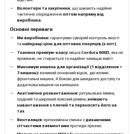
Волонтери та закупники
, що шукають надійне
тактичне спорядження
оптом напряму від
виробника
.
Основні переваги
Ми виробники:
гарантуємо суворий контроль якості
та
найкращі ціни для оптових покупців (є опт)
.
Тканина преміум-класу:
міцна
Cordura 600D
, яка не
промокає, не стирається та надійно захищає вміст.
Максимум кишень для організації (1 відділення +
7 кишень):
великий основний відсік, дві великі
фронтальні кишені, 4 бокові для швидкого доступу та
додаткова кишеня на капюшоні.
Анатомічне розвантаження:
регульовані лямки,
грудний та широкий поясний ремінь
знімають
навантаження з плечей та переносять його на
таз
.
Вентиляція:
ергономічна спинка з
дихаючими
сітчастими елементами
протидіє прінню.