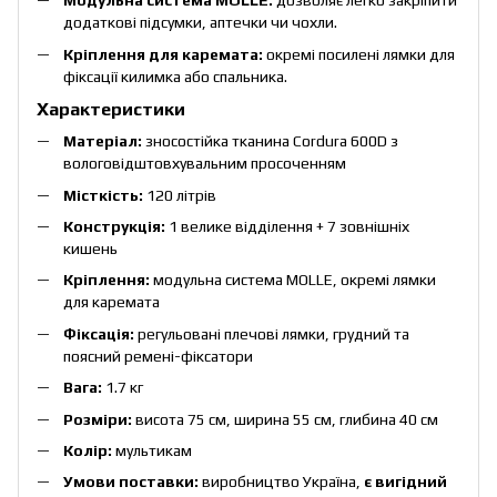
Модульна система MOLLE:
дозволяє легко закріпити
додаткові підсумки, аптечки чи чохли.
Кріплення для каремата:
окремі посилені лямки для
фіксації килимка або спальника.
Характеристики
Матеріал:
зносостійка тканина Cordura 600D з
вологовідштовхувальним просоченням
Місткість:
120 літрів
Конструкція:
1 велике відділення + 7 зовнішніх
кишень
Кріплення:
модульна система MOLLE, окремі лямки
для каремата
Фіксація:
регульовані плечові лямки, грудний та
поясний ремені-фіксатори
Вага:
1.7 кг
Розміри:
висота 75 см, ширина 55 см, глибина 40 см
Колір:
мультикам
Умови поставки:
виробництво Україна,
є вигідний