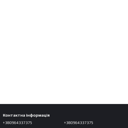
Контактна інформація
+380964337375
+380964337375