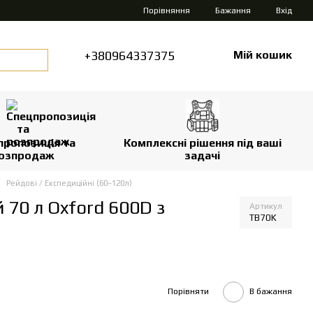
Порівняння
Бажання
Вхід
+380964337375
Мій кошик
пропозиція та
Комплексні рішення під ваші
озпродаж
задачі
Рейдові / Експедиційні (60–120л)
70 л Oxford 600D з
Артикул
TB70K
Порівняти
В бажання