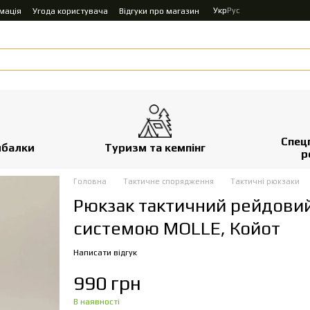
Укр
Рус
мація
Угода користувача
Відгуки про магазин
Спец
ибалки
Туризм та кемпінг
р
Головна
Тактичне спорядження
Тактичні рюкзаки
Рюкзак тактичний рейдовий 
системою MOLLE, Койот
Написати відгук
990 грн
В наявності