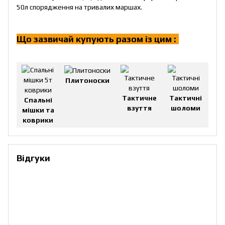
50л спорядження на тривалих маршах.
Що зазвичай купують разом із цим :
!
Плитоноски
Тактичне
Тактичні
Спальні
взуття
шоломи
мішки та
коврики
Відгуки