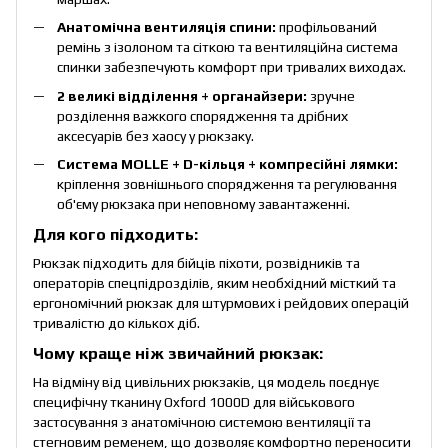
Анатомічна вентиляція спини:
профільований
ремінь з ізолоном та сіткою та вентиляційна система
спинки забезпечують комфорт при тривалих виходах.
2 великі відділення + органайзери:
зручне
розділення важкого спорядження та дрібних
аксесуарів без хаосу у рюкзаку.
Система MOLLE + D-кільця + компресійні лямки:
кріплення зовнішнього спорядження та регулювання
об'єму рюкзака при неповному завантаженні.
Для кого підходить:
Рюкзак підходить для бійців піхоти, розвідників та
операторів спецпідрозділів, яким необхідний місткий та
ергономічний рюкзак для штурмових і рейдових операцій
тривалістю до кількох діб.
Чому краще ніж звичайний рюкзак:
На відміну від цивільних рюкзаків, ця модель поєднує
специфічну тканину Oxford 1000D для військового
застосування з анатомічною системою вентиляції та
стегновим ременем, що дозволяє комфортно переносити