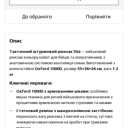
До обраного
Порівняти
Опис
Тактичний штурмовий рюкзак 50л
— військовий
рюкзак кольору койот для бійців та оперативників з
анатомічною системою вентиляції спини. Виготовлений з
вологостійкої
Oxford 1000D
, розмір
55×36×26 см
, вага
1.3
кг
.
Ключові переваги:
Oxford 1000D з армованими швами:
особливо
міцна тканина для речей військового призначення з
прошитими армованою ниткою стропами та швами.
Стегновий ремінь з швидкознімною застібкою:
переносить вагу рюкзака з плечей на стегна, суттєво
знижуючи навантаження на хребет при тривалих
маршах.