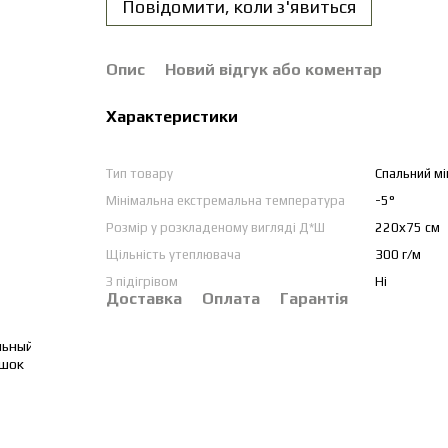
Повідомити, коли з'явиться
Опис
Новий відгук або коментар
Характеристики
Тип товару
Спальний м
Мінімальна екстремальна температура
-5°
Розмір у розкладеному вигляді Д*Ш
220х75 см
Щільність утеплювача
300 г/м
З підігрівом
Ні
Доставка
Оплата
Гарантія