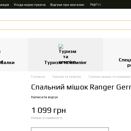
Укр
Рус
мація
Угода користувача
Відгуки про магазин
Спец
ибалки
Туризм та кемпінг
р
Головна
Туризм та кемпінг
Спальні мішки та коврики
Спальний мішок Ranger Ge
Написати відгук
1 099 грн
Немає в наявності