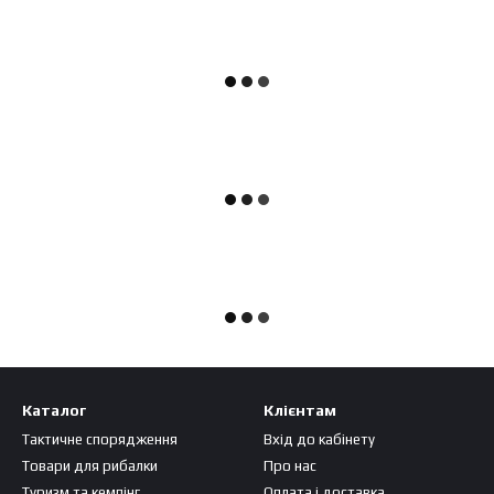
Каталог
Клієнтам
Тактичне спорядження
Вхід до кабінету
Товари для рибалки
Про нас
Туризм та кемпінг
Оплата і доставка