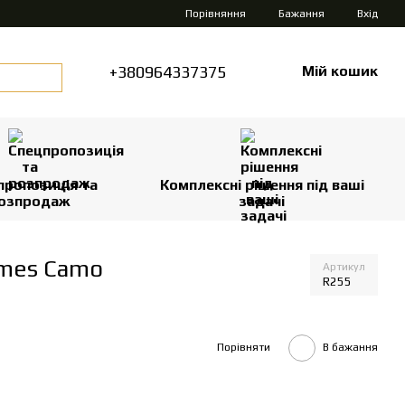
Порівняння
Бажання
Вхід
+380964337375
Мій кошик
пропозиція та
Комплексні рішення під ваші
озпродаж
задачі
rmes Camo
Артикул
R255
Порівняти
В бажання