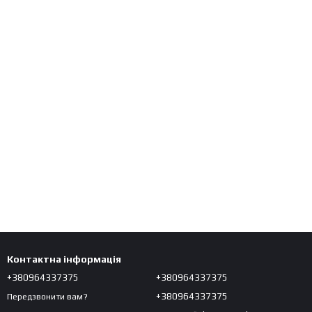
Контактна інформація
+380964337375
+380964337375
+380964337375
Передзвонити вам?