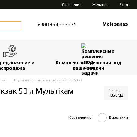
Сравнение
Желания
Вход
+380964337375
Мой заказ
редложение и
Комплексные решения под
аспродажа
ваши задачи
аки
Штурмові та патрульні рюкзаки (35–50 л)
зак 50 л Мультікам
Артикул
TB50М2
К сравнению
В желания