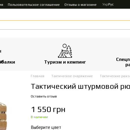
Укр
Рус
ия
Пользовательское соглашение
Отзывы о магазине
Спецп
ыбалки
Туризм и кемпинг
р
Главная
Тактическое снаряжение
Тактические рюкз
Тактический штурмовой рюк
Оставить отзыв
1 550 грн
В наличии
Выберите цвет