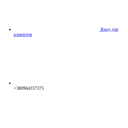
Вход для
клиентов
+380964337375