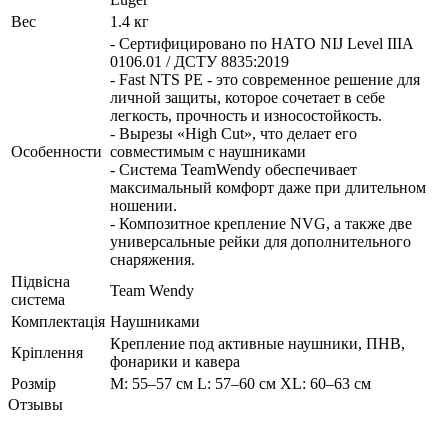
Вес
1.4 кг
- Сертифицировано по НАТО NIJ Level IIIA
0106.01 / ДСТУ 8835:2019
- Fast NTS РЕ - это современное решение для
личной защиты, которое сочетает в себе
легкость, прочность и износостойкость.
- Вырезы «High Cut», что делает его
Особенности
совместимым с наушниками
- Система TeamWendy обеспечивает
максимальный комфорт даже при длительном
ношении.
- Композитное крепление NVG, а также две
универсальные рейки для дополнительного
снаряжения.
Підвісна
Team Wendy
система
Комплектація
Наушниками
Крепление под активные наушники, ПНВ,
Кріплення
фонарики и кавера
Розмір
M: 55–57 см L: 57–60 см XL: 60–63 см
Отзывы