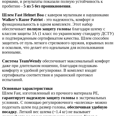
нормами, и результаты показали полную устойчивость к
пробитию -
5 из 5 без проникновения
.
Шлем Fast Helmet Boa
с кавером мультикам и наушниками
Walker's Razor Patriot
- это надежность, комфорт и
функциональность в одном комплекте. Этот набор
обеспечивает
полную защиту головы
благодаря шлему с
классом защиты 3А (1 класс по украинскому стандарту ДСТУ)
и подтвержденным сертификатом качества. Шлем способен
защитить от пуль легкого стрелкового оружия, взрывных волн
и осколков, что делает его идеальным для использования
военными.
Система TeamWendy
обеспечивает максимальный комфорт
даже при длительном ношении, благодаря подушкам-
комфорту и удобной регулировке. В комплект входят
сертификаты соответствия и украинский протокол
испытаний.
Основные характеристики
Шлем Fast, изготовленный из прочного материала PE,
гарантирует надежную защиту головы
в экстремальных
условиях. С помощью регулировочного «колесика» можно
подогнать шлем под размер головы,
обеспечивая удобную
посадку
. Легкий вес шлема (~1.4 кг) не вызывает