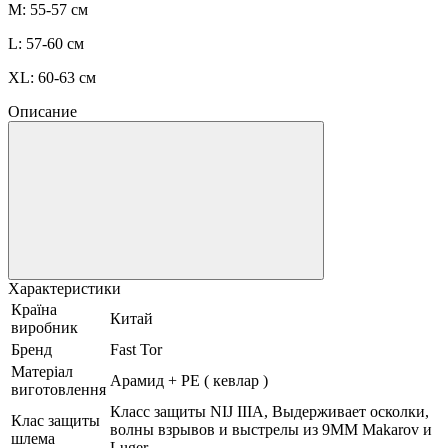
M: 55-57 см
L: 57-60 см
XL: 60-63 см
Описание
Характеристики
Країна
Китай
виробник
Бренд
Fast Tor
Матеріал
Арамид + PE ( кевлар )
виготовлення
Класс защиты NIJ IIIA, Выдерживает осколки,
Клас защиты
волны взрывов и выстрелы из 9ММ Makarov и
шлема
Luger