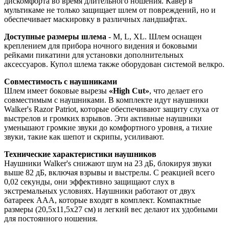
дискомфорта во время длительного ношения. Кавер в
мультикаме не только защищает шлем от повреждений, но и
обеспечивает маскировку в различных ландшафтах.
Доступные размеры шлема
- M, L, XL. Шлем оснащен
креплением для прибора ночного видения и боковыми
рейками пикатини для установки дополнительных
аксессуаров. Купол шлема также оборудован системой велкро.
Совместимость с наушниками
Шлем имеет боковые вырезы
«High Cut»
, что делает его
совместимым с наушниками. В комплекте идут наушники
Walker's Razor Patriot, которые обеспечивают защиту слуха от
выстрелов и громких взрывов. Эти активные наушники
уменьшают громкие звуки до комфортного уровня, а тихие
звуки, такие как шепот и скрипы, усиливают.
Технические характеристики наушников
Наушники Walker's снижают шум на 23 дБ, блокируя звуки
выше 82 дБ, включая взрывы и выстрелы. С реакцией всего
0,02 секунды, они эффективно защищают слух в
экстремальных условиях. Наушники работают от двух
батареек AAA, которые входят в комплект. Компактные
размеры (20,5x11,5x27 см) и легкий вес делают их удобными
для постоянного ношения.