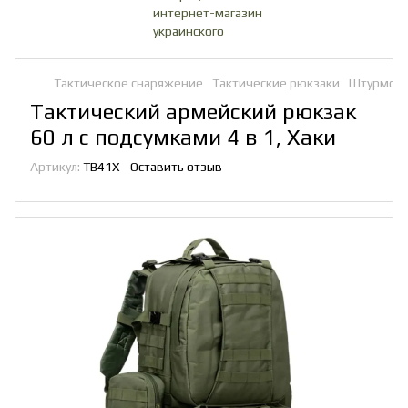
Тактическое снаряжение
Тактические рюкзаки
Штурмові 
Тактический армейский рюкзак
60 л с подсумками 4 в 1, Хаки
Артикул:
TB41X
Оставить отзыв