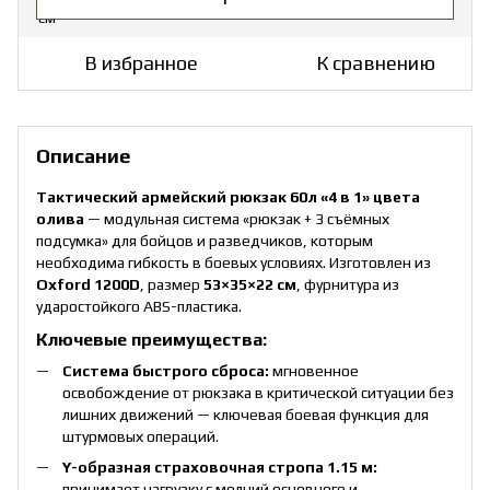
В избранное
К сравнению
Описание
Тактический армейский рюкзак 60л «4 в 1» цвета
олива
— модульная система «рюкзак + 3 съёмных
подсумка» для бойцов и разведчиков, которым
необходима гибкость в боевых условиях. Изготовлен из
Oxford 1200D
, размер
53×35×22 см
, фурнитура из
ударостойкого ABS-пластика.
Ключевые преимущества:
Система быстрого сброса:
мгновенное
освобождение от рюкзака в критической ситуации без
лишних движений — ключевая боевая функция для
штурмовых операций.
Y-образная страховочная стропа 1.15 м:
принимает нагрузку с молний основного и