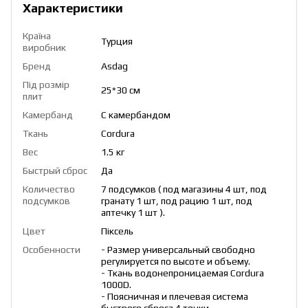
Характеристики
Країна
Турция
виробник
Бренд
Asdag
Під розмір
25*30 см
плит
Камербанд
С камербандом
Ткань
Cordura
Вес
1.5 кг
Быстрый сброс
Да
Количество
7 подсумков ( под магазины 4 шт, под
подсумков
гранату 1 шт, под рацию 1 шт, под
аптечку 1 шт ).
Цвет
Піксель
Особенности
- Размер универсальный свободно
регулируется по высоте и объему.
- Ткань водонепроницаемая Cordura
1000D.
- Поясничная и плечевая система