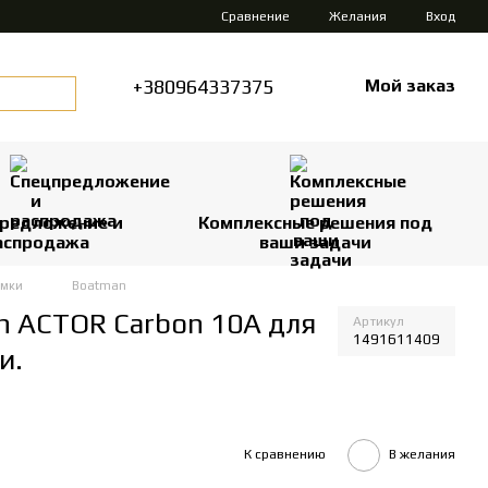
Сравнение
Желания
Вход
+380964337375
Мой заказ
редложение и
Комплексные решения под
аспродажа
ваши задачи
рмки
Boatman
n ACTOR Carbon 10A для
Артикул
1491611409
и.
К сравнению
В желания