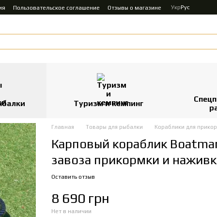
Укр
Рус
ия
Пользовательское соглашение
Отзывы о магазине
Спецп
ыбалки
Туризм и кемпинг
р
Главная
Товары для рыбалки
Кораблики для прико
Карповый кораблик Boatma
завоза прикормки и наживк
Оставить отзыв
8 690 грн
Нет в наличии