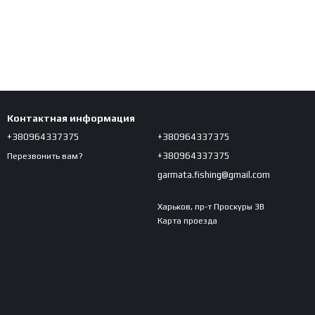
Контактная информация
+380964337375
+380964337375
+380964337375
Перезвонить вам?
garmata.fishing@gmail.com
Харьков, пр-т Проскуры 3В
Карта проезда