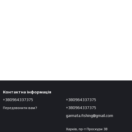
Контактна інформація
+380964337375
+380964337375
+380964337375
Передзвонити вам?
garmata.fishing@gmail.com
Харків, пр-т Проскури 3В