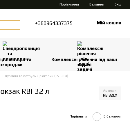
Порівняння
Бажання
Вхід
+380964337375
Мій кошик
пропозиція та
Комплексні рішення під ваші
озпродаж
задачі
Штурмові та патрульні рюкзаки (35–50 л)
кзак RBI 32 л
Артикул
RBI32LX
Порівняти
В бажання