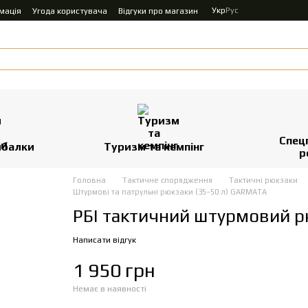
Укр
Рус
мація
Угода користувача
Відгуки про магазин
Спец
ибалки
Туризм та кемпінг
р
Головна
Тактичне спорядження
Тактичні рюкзаки
Штурмові та патрульні рюкзаки (35–50 л) GARMATA
РБІ тактичний штурмовий рю
Написати відгук
1 950 грн
Немає в наявності