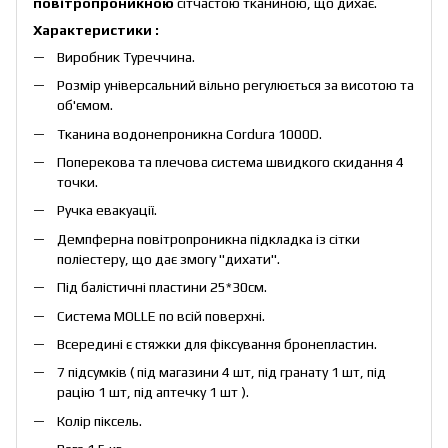
повітропроникною
сітчастою тканиною, що дихає.
Характеристики :
Виробник Туреччина.
Розмір універсальний вільно регулюється за висотою та
об'ємом.
Тканина водонепроникна Cordura 1000D.
Поперекова та плечова система швидкого скидання 4
точки.
Ручка евакуації.
Демпферна повітропроникна підкладка із сітки
поліестеру, що дає змогу "дихати".
Під балістичні пластини 25*30см.
Система MOLLE по всій поверхні.
Всередині є стяжки для фіксування бронепластин.
7 підсумків ( під магазини 4 шт, під гранату 1 шт, під
рацію 1 шт, під аптечку 1 шт ).
Колір піксель.