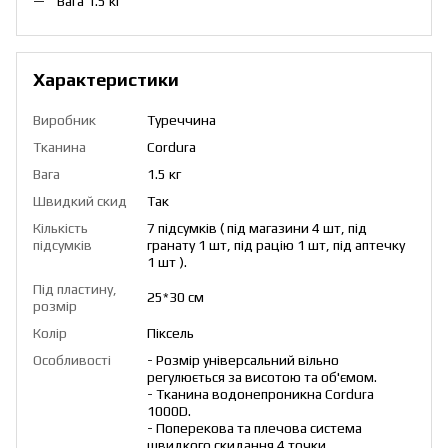
Вага 1.5 кг
Характеристики
Виробник
Туреччина
Тканина
Cordura
Вага
1.5 кг
Швидкий скид
Так
Кількість
7 підсумків ( під магазини 4 шт, під
підсумків
гранату 1 шт, під рацію 1 шт, під аптечку
1 шт ).
Під пластину,
25*30 см
розмір
Колір
Піксель
Особливості
- Розмір універсальний вільно
регулюється за висотою та об'ємом.
- Тканина водонепроникна Cordura
1000D.
- Поперекова та плечова система
швидкого скидання 4 точки.