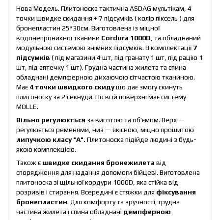
Нова Модель. Плитоноска тактична ASDAG мультікам, 4
точки швидке скидання + 7 підсумків ( колір піксель )
для
бронепластин 25*30см. Виготовлена із міцної
водонепроникної тканини
Cordura 1000D
, та обладнаний
модульною системою знімних підсумків. В комплектації
7
підсумків
( під магазини 4 шт, під гранату 1 шт, під рацію 1
шт, під аптечку 1 шт). Грудна частина жилета та спина
обладнані демпферною дихаючою сітчастою тканиною.
Має
4 точки швидкого скиду
що дає змогу скинуть
плитоноску за 2 секнуди. По всій поверхні має систему
MOLLE.
Вільно регулюється
за висотою та об'ємом. Верх —
регулюється ременями, низ — якісною, міцно прошитою
липучкою класу "А".
Плитоноска підійде людині з будь-
якою комплекцією.
Також є
швидке скидання бронежилета
від
спорядження для надання допомоги бійцеві. Виготовлена
плитоноска зі щільної кордури 1000D, яка стійка від
розривів і стирання. Всередині є стяжки для
фіксування
бронепластин
. Для комфорту та зручності, грудна
частина жилета і спина обладнані
демпферною