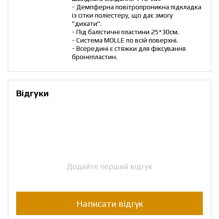
- Демпферна повітропроникна підкладка
із сітки поліестеру, що дає змогу
"дихати".
- Під балістичні пластини 25*30см.
- Система MOLLE по всій поверхні.
- Всередині є стяжки для фіксування
бронепластин.
Відгуки
Додайте перший відгук
Написати відгук