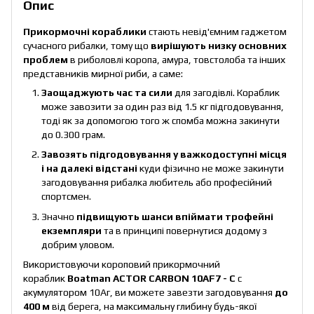
Опис
Прикормочні кораблики
стають невід'ємним гаджетом
сучасного рибалки, тому що
вирішують низку основних
проблем
в риболовлі коропа, амура, товстолоба та інших
представників мирної риби, а саме:
Заощаджують час та сили
для загодівлі. Кораблик
може завозити за один раз від 1.5 кг підгодовування,
тоді як за допомогою того ж спомба можна закинути
до 0.300 грам.
Завозять підгодовування у важкодоступні місця
і на далекі відстані
куди фізично не може закинути
загодовування рибалка любитель або професійний
спортсмен.
Значно
підвищують шанси впіймати трофейні
екземпляри
та в принципі повернутися додому з
добрим уловом.
Використовуючи короповий прикормочний
кораблик
Boatman ACTOR CARBON 10AF7 - С
c
акумулятором 10Aг, ви можете завезти загодовування
до
400 м
від берега, на максимальну глибину будь-якої