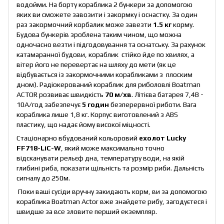
водойми. На борту кораблика 2 бункери за допомогою
яких ви сможете завозити і закормку і оснастку. За один
раз закормочний корбалик може завезти
1.5 кг
корму.
Будова бункерів зроблена таким чином, що можна
одночасно везти і підгодовування та оснатську. За рахунок
катамаранної будови, кораблик стійко йде по хвилях, а
вітер його не перевертає на шляху до мети (як це
відбувається із закормочними корабликами з плоским
дном). Радіокерований кораблик для риболовлі Boatman
ACTOR розвиває швидкість
70 м/хв
. Літієва батарея 7,4В -
10А/год забезпечує
5 годин
безперервної риботи. Вага
кораблика лише 1,8 кг. Корпус виготовлений з ABS
пластику, що надає йому високої міцності.
Стаціонарно вбудований кольоровий
ехолот Lucky
FF718-LiC-W
, який може максимально точно
відсканувати рельєф дна, температуру води, на якій
глибині риба, показати щільність та розмір риби. Дальність
сигналу до 250м.
Поки ваші сусіди вручну закидають корм, ви за допомогою
кораблика Boatman Actor вже знайдете рибу, загодуєтеся і
швидше за все зловите перший екземпляр.