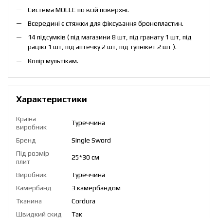
Система MOLLE по всій поверхні.
Всередині є стяжки для фіксування бронепластин.
14 підсумків ( під магазини 8 шт, під гранату 1 шт, під
рацію 1 шт, під аптечку 2 шт, під тупнікет 2 шт ).
Колір мультікам.
Характеристики
Країна
Туреччина
виробник
Бренд
Single Sword
Під розмір
25*30 см
плит
Виробник
Туреччина
Камербанд
З камербандом
Тканина
Cordura
Швидкий скид
Так