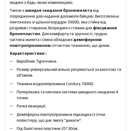
людині з будь-якою комплекцією.
Також є
швидке скидання бронежилета
від
спорядження для надання допомоги бійцеві. Виготовлена
плитоноска зі щільної кордури 1000D, яка стійка від
розривів і стирання. Всередині є стяжки для
фіксування
бронепластин
. Для комфорту та зручності, грудна
частина жилета і спина обладнані
демпферною
повітропроникною
сітчастою тканиною, що дихає.
Характеристики :
Виробник Туреччина.
Розмір універсальний вільно регулюється за висотою та
об'ємом.
Тканина водонепроникна Cordura 1000D.
Поперекова та плечова система швидкого скидання 4
точки.
Ручка евакуації.
Демпферна повітропроникна підкладка із сітки
поліестеру, що дає змогу "дихати".
Під балістичні пластини 25*30см.