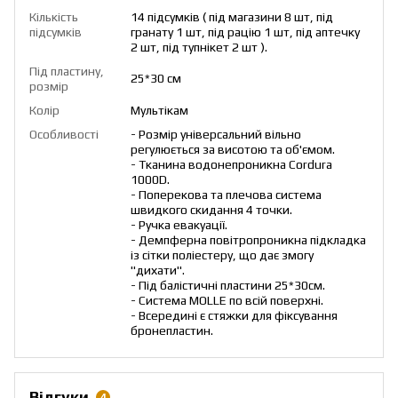
Кількість
14 підсумків ( під магазини 8 шт, під
підсумків
гранату 1 шт, під рацію 1 шт, під аптечку
2 шт, під тупнікет 2 шт ).
Під пластину,
25*30 см
розмір
Колір
Мультікам
Особливості
- Розмір універсальний вільно
регулюється за висотою та об'ємом.
- Тканина водонепроникна Cordura
1000D.
- Поперекова та плечова система
швидкого скидання 4 точки.
- Ручка евакуації.
- Демпферна повітропроникна підкладка
із сітки поліестеру, що дає змогу
"дихати".
- Під балістичні пластини 25*30см.
- Система MOLLE по всій поверхні.
- Всередині є стяжки для фіксування
бронепластин.
Відгуки
4