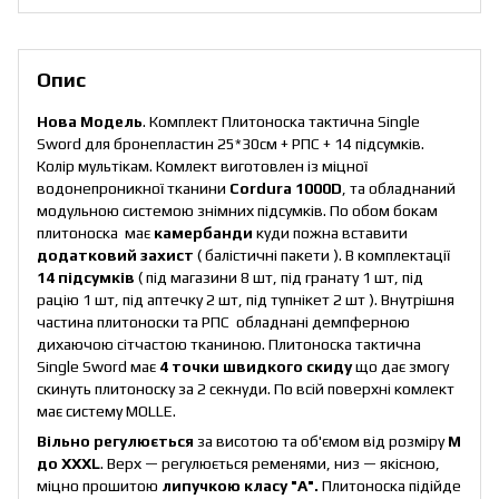
Опис
Нова Модель
. Комплект Плитоноска тактична Single
Sword для бронепластин 25*30см + РПС + 14 підсумків.
Колір мультікам. Комлект виготовлен із міцної
водонепроникної тканини
Cordura 1000D
, та обладнаний
модульною системою знімних підсумків. По обом бокам
плитоноска має
камербанди
куди пожна вставити
додатковий захист
( балістичні пакети ). В комплектації
14 підсумків
( під магазини 8 шт, під гранату 1 шт, під
рацію 1 шт, під аптечку 2 шт, під тупнікет 2 шт ). Внутрішня
частина плитоноски та РПС обладнані демпферною
дихаючою сітчастою тканиною. Плитоноска тактична
Single Sword має
4 точки швидкого скиду
що дає змогу
скинуть плитоноску за 2 секнуди. По всій поверхні комлект
має систему MOLLE.
Вільно регулюється
за висотою та об'ємом від розміру
M
до XXXL
. Верх — регулюється ременями, низ — якісною,
міцно прошитою
липучкою класу "А".
Плитоноска підійде