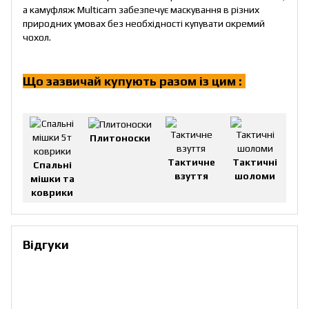
а камуфляж Multicam забезпечує маскування в різних
природних умовах без необхідності купувати окремий
чохол.
Що зазвичай купують разом із цим :
!
Плитоноски
Тактичне
Тактичні
Спальні
взуття
шоломи
мішки та
коврики
Відгуки