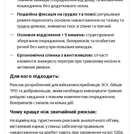
пошкоджень без додаткового чохла.
Подвійна фіксація на грудях та поясі:
регульовані
ремені переносять основне навантаження на тазову та
грудну ділянки, знімаючи тиск зі спини та плечей.
Основне відділення + 5 кишень:
структуроване
зберігання спорядження, боєприпасів та особистих
речей без хаосу при польових виходах.
Ергономічна спинка з вентиляцією:
сітчасті
елементи знижують перегрів при тривалому носінні в
активних умовах.
Для кого підходить:
Рюкзак розроблений для військовослужбовців ЗСУ, бійців
ТРО та добровольців, яким необхідно виконувати тривалі
рейдові завдання з повним комплектом спорядження,
боєприпасів і запасів на кілька діб.
Чому краще ніж звичайний рюкзак:
На відміну від туристичних рюкзаків аналогічного об'єму,
металевий каркас у спинці забезпечує правильне
навантаження на хребет навіть при заповненні на всі 120л,