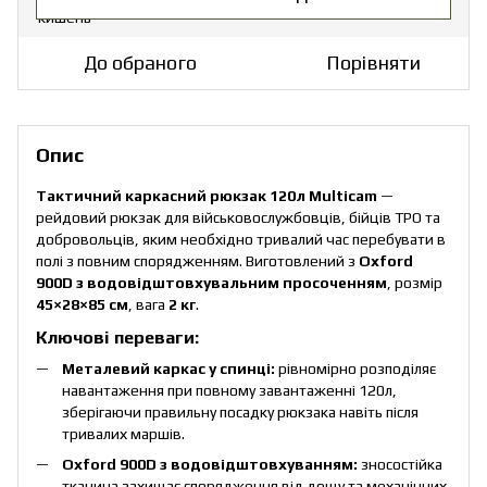
До обраного
Порівняти
Опис
Тактичний каркасний рюкзак 120л Multicam
—
рейдовий рюкзак для військовослужбовців, бійців ТРО та
добровольців, яким необхідно тривалий час перебувати в
полі з повним спорядженням. Виготовлений з
Oxford
900D з водовідштовхувальним просоченням
, розмір
45×28×85 см
, вага
2 кг
.
Ключові переваги:
Металевий каркас у спинці:
рівномірно розподіляє
навантаження при повному завантаженні 120л,
зберігаючи правильну посадку рюкзака навіть після
тривалих маршів.
Oxford 900D з водовідштовхуванням:
зносостійка
тканина захищає спорядження від дощу та механічних