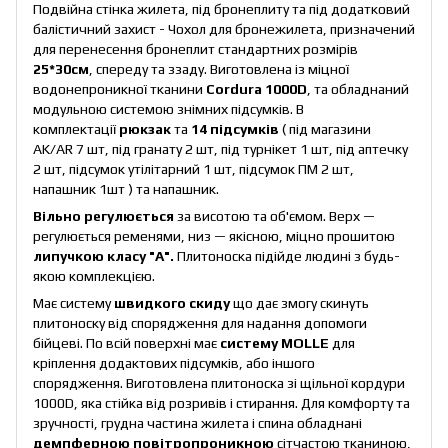
Подвійна стінка жилета, під бронеплиту та під додатковий
балістичний захист - Чохол для бронежилета, призначений
для перенесення бронеплит стандартних розмірів
25*30см
, спереду та ззаду. Виготовлена із міцної
водонепроникної тканини
Cordura 1000D
, та обладнаний
модульною системою знімних підсумків. В
комплектації
рюкзак
та
14 підсумків
( під магазини
AK/AR 7 шт, під гранату 2 шт, під турнікет 1 шт, під аптечку
2 шт, підсумок утілітарний 1 шт, підсумок ПМ 2 шт,
напашник 1шт ) та напашник.
Вільно регулюється
за висотою та об'ємом. Верх —
регулюється ременями, низ — якісною, міцно прошитою
липучкою класу "А".
Плитоноска підійде людині з будь-
якою комплекцією.
Має систему
швидкого скиду
що дає змогу скинуть
плитоноску від спорядження для надання допомоги
бійцеві. По всій поверхні має
систему MOLLE
для
кріплення додактових підсумків, або іншого
спорядження. Виготовлена плитоноска зі щільної кордури
1000D, яка стійка від розривів і стирання. Для комфорту та
зручності, грудна частина жилета і спина обладнані
демпферною повітропроникною
сітчастою тканиною,