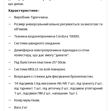
що дихає.
Характеристики :
Виробник Туреччина.
Розмір універсальний вільно регулюється за висотою та
об'ємом.
Тканина водонепроникна Cordura 1000D.
Система швидкого скидання.
Демпферна повітропроникна підкладка із сітки
поліестеру, що дає змогу "дихати".
Під балістичні пластини 25*30см.
Система MOLLE по всій поверхні.
Всередині є стяжки для фіксування бронепластин.
14 підсумків ( під магазини AK/AR 7 шт, під гранату 2 шт,
під турнікет 1 шт, під аптечку 2 шт, підсумок утілітарний
1 шт, підсумок ПМ 2 шт, напашник 1шт ).
Колір мультікам.
Вага 2 кг