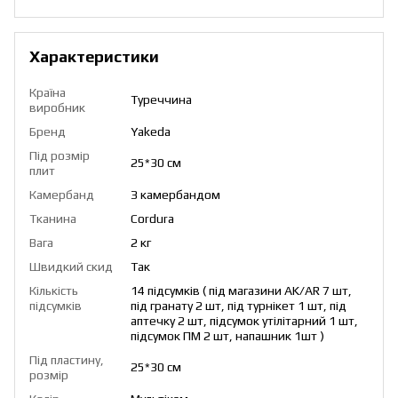
Характеристики
Країна
Туреччина
виробник
Бренд
Yakeda
Під розмір
25*30 см
плит
Камербанд
З камербандом
Тканина
Cordura
Вага
2 кг
Швидкий скид
Так
Кількість
14 підсумків ( під магазини AK/AR 7 шт,
підсумків
під гранату 2 шт, під турнікет 1 шт, під
аптечку 2 шт, підсумок утілітарний 1 шт,
підсумок ПМ 2 шт, напашник 1шт )
Під пластину,
25*30 см
розмір