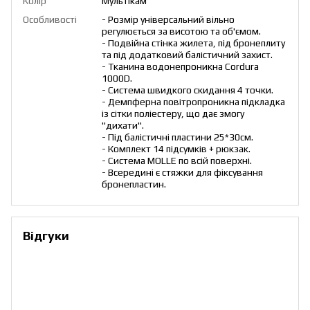
Колір
Мультікам
Особливості
- Розмір універсальний вільно
регулюється за висотою та об'ємом.
- Подвійна стінка жилета, під бронеплиту
та під додатковий балістичний захист.
- Тканина водонепроникна Cordura
1000D.
- Система швидкого скидання 4 точки.
- Демпферна повітропроникна підкладка
із сітки поліестеру, що дає змогу
"дихати".
- Під балістичні пластини 25*30см.
- Комплект 14 підсумків + рюкзак.
- Система MOLLE по всій поверхні.
- Всередині є стяжки для фіксування
бронепластин.
Відгуки