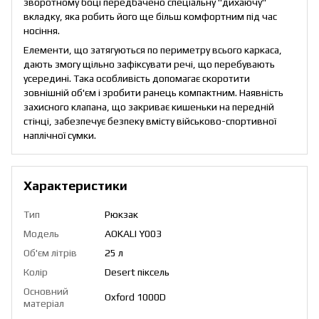
зворотному боці передбачено спеціальну "дихаючу"
вкладку, яка робить його ще більш комфортним під час
носіння.
Елементи, що затягуються по периметру всього каркаса,
дають змогу щільно зафіксувати речі, що перебувають
усередині. Така особливість допомагає скоротити
зовнішній об'єм і зробити ранець компактним. Наявність
захисного клапана, що закриває кишеньки на передній
стінці, забезпечує безпеку вмісту військово-спортивної
наплічної сумки.
Характеристики
Тип
Рюкзак
Модель
AOKALI Y003
Об'єм літрів
25 л
Колір
Desert піксель
Основний
Oxford 1000D
матеріал