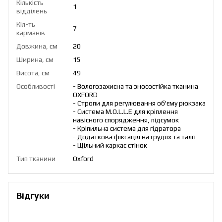
Кількість
1
відділень
Кіл-ть
7
карманів
Довжина, см
20
Ширина, см
15
Висота, см
49
Особливості
- Вологозахисна та зносостійка тканина
OXFORD
- Стропи для регулювання об'єму рюкзака
- Система M.O.L.L.E для кріплення
навісного спорядження, підсумок
- Кріпильна система для гідратора
- Додаткова фіксація на грудях та талії
- Щільний каркас стінок
Тип тканини
Oxford
Відгуки