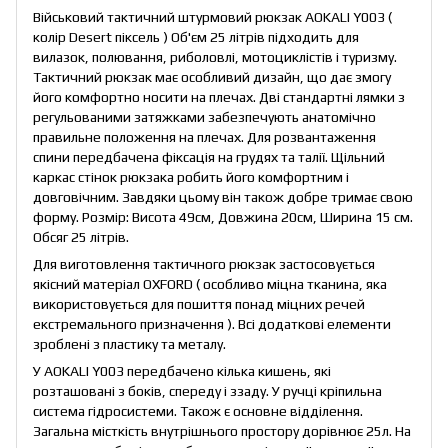
Військовий тактичний штурмовий рюкзак AOKALI Y003 (
колір Desert піксель ) Об'єм 25 літрів підходить для
вилазок, полювання, риболовлі, мотоциклістів і туризму.
Тактичний рюкзак має особливий дизайн, що дає змогу
його комфортно носити на плечах. Дві стандартні лямки з
регульованими затяжками забезпечують анатомічно
правильне положення на плечах. Для розвантаження
спини передбачена фіксація на грудях та талії. Щільний
каркас стінок рюкзака робить його комфортним і
довговічним. Завдяки цьому він також добре тримає свою
форму. Розмір: Висота 49см, Довжина 20см, Ширина 15 см.
Обсяг 25 літрів.
Для виготовлення тактичного рюкзак застосовується
якісний матеріал OXFORD ( особливо міцна тканина, яка
використовується для пошиття понад міцних речей
екстремального призначення ). Всі додаткові елементи
зроблені з пластику та металу.
У AOKALI Y003 передбачено кілька кишень, які
розташовані з боків, спереду і ззаду. У ручці кріпильна
система гідросистеми. Також є основне відділення.
Загальна місткість внутрішнього простору дорівнює 25л. На