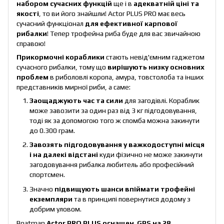
набором сучасних функцій
ще і в
адекватній ціні та
якості
, то ви його знайшли! Actor PLUS PRO має весь
сучасний функціонал
для ефективної карпової
рибалки
! Тепер трофейна риба буде для вас звичайною
справою!
Прикормочні кораблики
стають невід'ємним гаджетом
сучасного рибалки, тому що
вирішують низку основних
проблем
в риболовлі коропа, амура, товстолоба та інших
представників мирної риби, а саме:
Заощаджують час та сили
для загодівлі. Кораблик
може завозити за один раз від 3 кг підгодовування,
тоді як за допомогою того ж спомба можна закинути
до 0.300 грам.
Завозять підгодовування у важкодоступні місця
і на далекі відстані
куди фізично не може закинути
загодовування рибалка любитель або професійний
спортсмен.
Значно
підвищують шанси впіймати трофейні
екземпляри
та в принципі повернутися додому з
добрим уловом.
Вoatman
Actor PRO PLUS оснащен GPS на 28