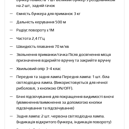
на 2 шт, задній гачок
Ємність бункера для приманок 3 кг
Дальність керування 500 м
Радіус повороту ±1М
Частота 2,4 ГГц
Швидкість плавання 70 м/хв
Звільнення приманки/гачка Після досягнення місця
призначення відкрийте вручну та закрийте вручну
Хвильовий опір 3-4 клас
Передня та задня лампа Передня лампа: 1 шт. біла
світлодіодна лампа. (Використовується для нічної
риболовлі, з кнопкою ON/OFF).
Бічні підсвічування для покращення видимості вночі
(увімкнення/вимкнення за допомогою кнопки
підсвічування та підсвічування)
Задня лампа: 2 шт. червона світлодіодна лампа.
(Індикація відкритого бункера, індикація повороту)