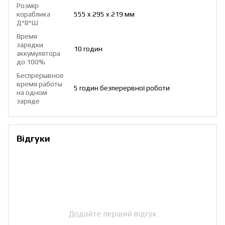
Розмір
кораблика
555 x 295 x 219 мм
Д*В*Ш
Время
зарядки
10 годин
аккумулятора
до 100%
Беспрерывное
время работы
5 годин безперервної роботи
на одном
заряде
Відгуки
Додайте перший відгук