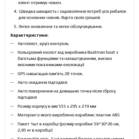
клієнт отримує човен.
Швидка швидкість і задоволення потреб усіх рибалок
для основних човнів. Варто своїх грошей.
Легке оновлення та легке обслуговування.
Характеристики:
Автопілот, круіз контроль
Кольоровий ехолот від виробника Boatman boat з
баготьма функціями та налаштуванням, високо
якісними показниками ехолокації
GPS навыгацыя пам'ять 28 точок.
Авто скидання підгодівлі
Авто повернення на домашню точка після сбросу
підгодівлі
Розмір корпусу в мм 555 x 295 x 219 мм
Матеріал із якого вироблено кораблик: пластик ABS
Пакет 1шт в коробці (розмір коробки: 56*30*26 см,
2,85 кг в коробці)
Бункер Кількість 1 шт великий бункер з роздільником