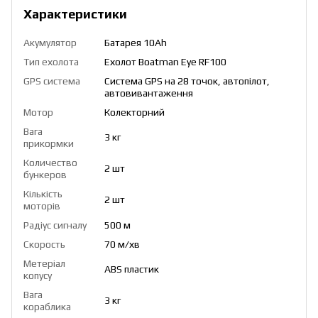
Характеристики
Акумулятор
Батарея 10Ah
Тип ехолота
Ехолот Boatman Eye RF100
GPS система
Система GPS на 28 точок, автопілот,
автовивантаження
Мотор
Колекторний
Вага
3 кг
прикормки
Количество
2 шт
бункеров
Кількість
2 шт
моторів
Радіус сигналу
500 м
Скорость
70 м/хв
Метеріал
ABS пластик
копусу
Вага
3 кг
кораблика