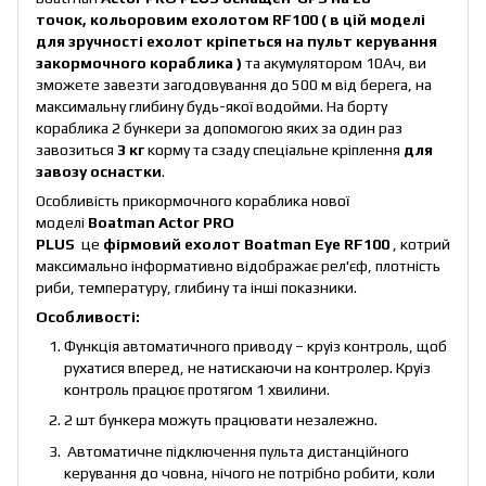
точок, кольоровим ехолотом RF100 ( в цій моделі
для зручності ехолот кріпеться на пульт керування
закормочного кораблика )
та акумулятором 10Aч, ви
зможете завезти загодовування до 500 м від берега, на
максимальну глибину будь-якої водойми. На борту
кораблика 2 бункери за допомогою яких за один раз
завозиться
3 кг
корму та сзаду спеціальне кріплення
для
завозу оснастки
.
Особливість прикормочного кораблика нової
моделі
Вoatman Actor PRO
PLUS
це
фірмовий ехолот Boatman
Eye RF100
, котрий
максимально інформативно відображає рел'єф, плотність
риби, температуру, глибину та інші показники.
Особливості:
Функція автоматичного приводу – круіз контроль, щоб
рухатися вперед, не натискаючи на контролер. Круіз
контроль працює протягом 1 хвилини.
2 шт бункера можуть працювати незалежно.
Автоматичне підключення пульта дистанційного
керування до човна, нічого не потрібно робити, коли